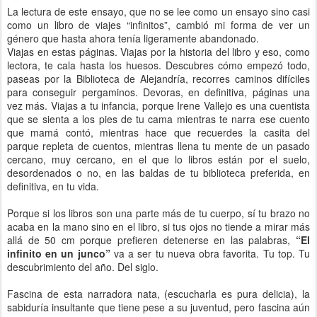
La lectura de este ensayo, que no se lee como un ensayo sino casi
como un libro de viajes “infinitos”, cambió mi forma de ver un
género que hasta ahora tenía ligeramente abandonado.
Viajas en estas páginas. Viajas por la historia del libro y eso, como
lectora, te cala hasta los huesos. Descubres cómo empezó todo,
paseas por la Biblioteca de Alejandría, recorres caminos difíciles
para conseguir pergaminos. Devoras, en definitiva, páginas una
vez más. Viajas a tu infancia, porque Irene Vallejo es una cuentista
que se sienta a los pies de tu cama mientras te narra ese cuento
que mamá contó, mientras hace que recuerdes la casita del
parque repleta de cuentos, mientras llena tu mente de un pasado
cercano, muy cercano, en el que lo libros están por el suelo,
desordenados o no, en las baldas de tu biblioteca preferida, en
definitiva, en tu vida.
Porque si los libros son una parte más de tu cuerpo, sí tu brazo no
acaba en la mano sino en el libro, si tus ojos no tiende a mirar más
allá de 50 cm porque prefieren detenerse en las palabras,
“El
infinito en un junco”
va a ser tu nueva obra favorita. Tu top. Tu
descubrimiento del año. Del siglo.
Fascina de esta narradora nata, (escucharla es pura delicia), la
sabiduría insultante que tiene pese a su juventud, pero fascina aún