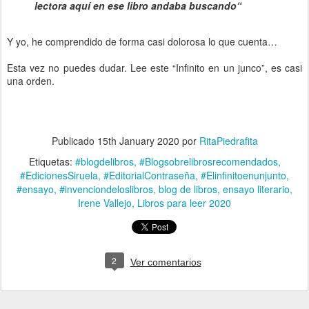
lectora aquí en ese libro andaba buscando“
Y yo, he comprendido de forma casi dolorosa lo que cuenta…
Esta vez no puedes dudar. Lee este “Infinito en un junco”, es casi
una orden.
Publicado
15th January 2020
por
RitaPiedrafita
Etiquetas:
#blogdelibros
#Blogsobrelibrosrecomendados
#EdicionesSiruela
#EditorialContraseña
#Elinfinitoenunjunto
#ensayo
#invenciondeloslibros
blog de libros
ensayo literario
Irene Vallejo
Libros para leer 2020
2
Ver comentarios