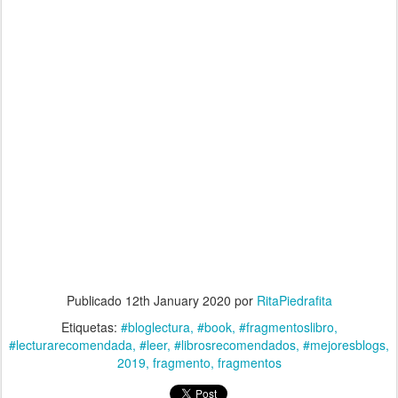
Publicado
12th January 2020
por
RitaPiedrafita
Etiquetas:
#bloglectura
#book
#fragmentoslibro
#lecturarecomendada
#leer
#librosrecomendados
#mejoresblogs
2019
fragmento
fragmentos