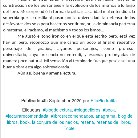
construcción de los personajes y la evolución de los mismos a lo largo
del libro. Me sorprendió la forma de criticar la caridad mal entendida, la
soberbia que se destila al pasar por la universidad, la defensa de los
desfavorecidos solo para hacernos sentir mejor, la dominancia parterna
o materna, el racismo, el machismo y todos los ismos...
Me gustó el tono irónico en el que está escrito pero, está vez
hay un pero, reconozco que me cansó un poco al final el repetitivo
personaje de Ignatius, algunos personajes, como profesor
universitario, cuya presencia no entendí, y escenas prolongadas de
manera poco natural. Mi sensación al terminarlo fue que pese a ser una
buena obra está algo sobrevalorada.
Aún así, buena y amena lectura.
Publicado
4th September 2020
por
RitaPiedrafita
Etiquetas:
#blogdelectura
#blogdelibros
#book
#lecturarecomendada
#librosrecomendados
anagrama
blog de
libros
book
la conjura de los necios
reseña
reseñas de libros
Toole