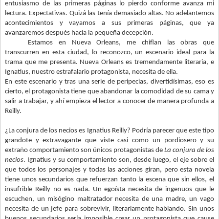
entusiasmo de las primeras páginas lo pierdo conforme avanza mi
lectura. Expectativas. Quizá las tenía demasiado altas. No adelantemos
acontecimientos y vayamos a sus primeras páginas, que ya
avanzaremos después hacia la pequeña decepción.
Estamos en Nueva Orleans, me chiflan las obras que
transcurren en esta ciudad, lo reconozco, un escenario ideal para la
trama que me presenta. Nueva Orleans es tremendamente literaria, e
Ignatius, nuestro estrafalario protagonista, necesita de ella.
En este escenario y tras una serie de peripecias, divertidísimas, eso es
cierto, el protagonista tiene que abandonar la comodidad de su cama y
salir a trabajar, y ahí empieza el lector a conocer de manera profunda a
Reilly.
¿La conjura de los necios es Ignatius Reilly? Podría parecer que este tipo
grandote y extravagante que viste casi como un pordiosero y su
extraño comportamiento son únicos protagonistas de
La conjura de los
necios
. Ignatius y su comportamiento son, desde luego, el eje sobre el
que todos los personajes y todas las acciones giran, pero esta novela
tiene unos secundarios que refuerzan tanto la escena que sin ellos, el
insufrible Reilly no es nada. Un egoísta necesita de ingenuos que le
escuchen, un misógino maltratador necesita de una madre, un vago
necesita de un jefe para sobrevivir, literariamente hablando. Sin unos
buenos secundarios sería imposible crear un protagonista que cause