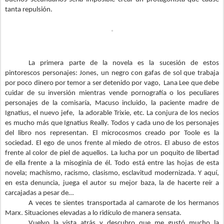
tanta repulsión.
La primera parte de la novela es la sucesión de estos
pintorescos personajes: Jones, un negro con gafas de sol que trabaja
por poco dinero por temor a ser detenido por vago, Lana Lee que debe
cuidar de su inversión mientras vende pornografía o los peculiares
personajes de la comisaría, Macuso incluido, la paciente madre de
Ignatius, el nuevo jefe, la adorable Trixie, etc. La conjura de los necios
es mucho más que Ignatius Really. Todos y cada uno de los personajes
del libro nos representan. El microcosmos creado por Toole es la
sociedad. El ego de unos frente al miedo de otros. El abuso de estos
frente al color de piel de aquellos. La lucha por un poquito de libertad
de ella frente a la misoginia de él. Todo está entre las hojas de esta
novela; machismo, racismo, clasismo, esclavitud modernizada. Y aquí,
en esta denuncia, juega el autor su mejor baza, la de hacerte reír a
carcajadas a pesar de…
A veces te sientes transportada al camarote de los hermanos
Marx. Situaciones elevadas a lo ridículo de manera sensata.
Vuelvo la vista atrás y descubro que me gustó mucho la