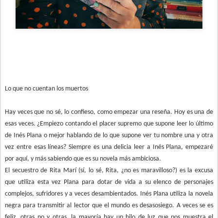
Lo que no cuentan los muertos
Hay veces que no sé, lo confieso, como empezar una reseña. Hoy es una de
esas veces. ¿Empiezo contando el placer supremo que supone leer lo último
de Inés Plana o mejor hablando de lo que supone ver tu nombre una y otra
vez entre esas líneas? Siempre es una delicia leer a Inés Plana, empezaré
por aquí, y más sabiendo que es su novela más ambiciosa.
El secuestro de Rita Marí (sí, lo sé, Rita, ¿no es maravilloso?) es la excusa
que utiliza esta vez Plana para dotar de vida a su elenco de personajes
complejos, sufridores y a veces desambientados. Inés Plana utiliza la novela
negra para transmitir al lector que el mundo es desasosiego. A veces se es
feliz, otras no y otras, la mayoría hay un hilo de luz que nos muestra el