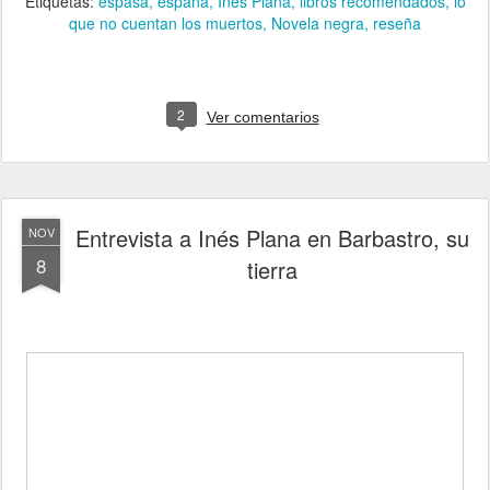
Etiquetas:
espasa
españa
Inés Plana
libros recomendados
lo
que no cuentan los muertos
Novela negra
reseña
2
Ver comentarios
Entrevista a Inés Plana en Barbastro, su
NOV
8
tierra