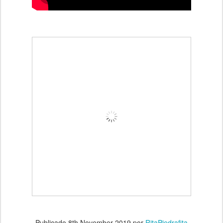
Publicado
8th November 2019
por
RitaPiedrafita