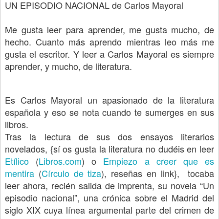
UN EPISODIO NACIONAL de Carlos Mayoral
Me gusta l
eer para aprender, me gusta
mucho, de
hecho
. Cuanto más aprendo mientras leo más me
gusta el escritor. Y le
er
a Carlos
M
ayoral es siempre
aprender
,
y mucho
,
de literatura
.
Es Carlos Mayoral un apasionado de la literatura
española y eso se nota cuando te sumerges en sus
libros.
Tras la lectura de sus dos ensayos literarios
novelados, {sí os gusta la literatura no dudéis en leer
Etílico
(
Libros.com
) o
Empiezo a creer que es
mentira
(
Círculo de tiza
), reseñas en link},
tocaba
leer ahora, recién salida de imprenta, su novela “Un
episodio nacional”, una
crónica sobre el Madrid del
siglo XIX cuya línea argumental parte del crimen de