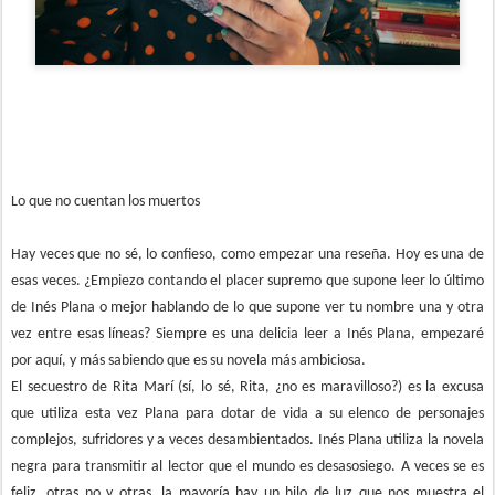
Lo que no cuentan los muertos
Hay veces que no sé, lo confieso, como empezar una reseña. Hoy es una de
esas veces. ¿Empiezo contando el placer supremo que supone leer lo último
de Inés Plana o mejor hablando de lo que supone ver tu nombre una y otra
vez entre esas líneas? Siempre es una delicia leer a Inés Plana, empezaré
por aquí, y más sabiendo que es su novela más ambiciosa.
El secuestro de Rita Marí (sí, lo sé, Rita, ¿no es maravilloso?) es la excusa
que utiliza esta vez Plana para dotar de vida a su elenco de personajes
complejos, sufridores y a veces desambientados. Inés Plana utiliza la novela
negra para transmitir al lector que el mundo es desasosiego. A veces se es
feliz, otras no y otras, la mayoría hay un hilo de luz que nos muestra el