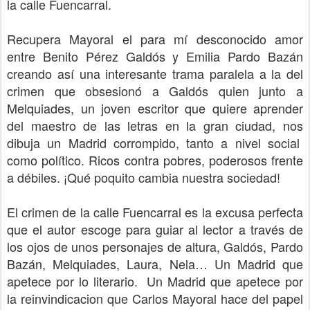
la calle Fuencarral.
Recupera
Mayoral
el
para mí
desconocido amor
entre
Benito Pérez
Galdós y Emilia
Par
do Bazán
creando
así
una interesante
trama paralela
a la del
crimen que obsesionó a Galdós quien junto a
Melquiades, un joven escritor que quiere aprender
del maestro de las letras en la gran ciudad,
no
s
dib
uja un
Madrid corrompido
,
tanto a nivel social
como político
. Ricos contra pobres, poderosos frente
a débiles. ¡Qué poquito cambia nuestra sociedad!
El crimen de la calle Fuencarral es la excusa perfecta
que el autor escoge para guiar al lector a través de
los ojos de unos personajes de altura, Galdós, Pardo
Bazán, Melquiades, Laura, Nela… Un Madrid que
apetece por lo literario.
Un Madrid que apetece por
la reinvindicacion que Carlos Mayoral hace del papel