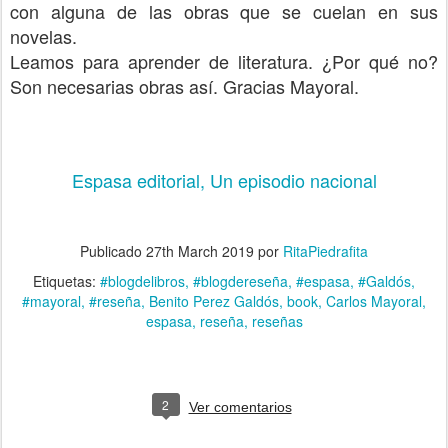
con alguna de las obras que se cuelan en sus
novelas.
Leamos para aprender de literatura. ¿Por qué no?
Son necesarias obras así. Gracias Mayoral.
Espasa editorial, Un episodio nacional
Publicado
27th March 2019
por
RitaPiedrafita
Etiquetas:
#blogdelibros
#blogdereseña
#espasa
#Galdós
#mayoral
#reseña
Benito Perez Galdós
book
Carlos Mayoral
espasa
reseña
reseñas
2
Ver comentarios