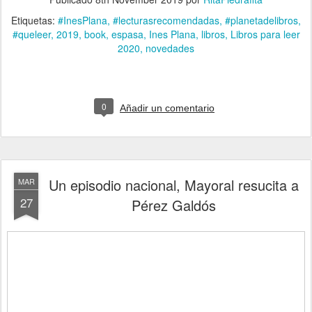
Etiquetas:
#InesPlana
#lecturasrecomendadas
#planetadelibros
#queleer
2019
book
espasa
Ines Plana
libros
Libros para leer
2020
novedades
0
Añadir un comentario
Un episodio nacional, Mayoral resucita a
MAR
27
Pérez Galdós