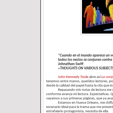
“Cuando en el mundo aparece un ver
todos los necios se conjuran contra 
Johnathan Swift
«THOUGHTS ON VARIOUS SUBJECTS
John Kennedy Toole
abre así
La conj
tenemos entre manos, queridos lectores, porq
desde la calidad del papel hasta la cita que l
Repasando mis notas de lectura me d
conforme avanza mi lectura. Expectativas. Q
vayamos a sus primeras páginas, que ya av
Estamos en Nueva Orleans, me chifla
escenario ideal para la trama que me presen
estrafalario protagonista, necesita de ella.