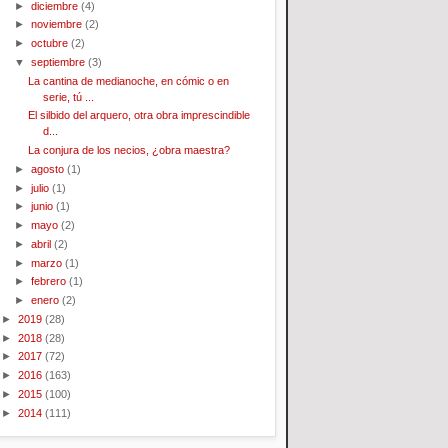
►
diciembre
(4)
►
noviembre
(2)
►
octubre
(2)
▼
septiembre
(3)
La cantina de medianoche, en cómic o en
serie, tú ...
El silbido del arquero, otra obra imprescindible
d...
La conjura de los necios, ¿obra maestra?
►
agosto
(1)
►
julio
(1)
►
junio
(1)
►
mayo
(2)
►
abril
(2)
►
marzo
(1)
►
febrero
(1)
►
enero
(2)
►
2019
(28)
►
2018
(28)
►
2017
(72)
►
2016
(163)
►
2015
(100)
►
2014
(111)