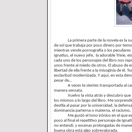
La primera parte de la novela es la 
de sol que trabaja por poco dinero por temo
mientras vende pornografía o los peculiares
Ignatius, el nuevo jefe, la adorable Trixie, 
cada uno de los personajes del libro nos rep
unos frente al miedo de otros. El abuso de es
libertad de ella frente a la misoginia de él.
esclavitud modernizada. Y aquí, en esta denun
pesar de…
A veces te sientes transportada al c
manera sensata.
Vuelvo la vista atrás y descubro que
los mismos a lo largo del libro. Me sorprendi
destila al pasar por la universidad, la defen
dominancia parterna o materna, el racismo, 
Me gustó el tono irónico en el que e
poco al final el repetitivo personaje de Igna
no entendí, y escenas prolongadas de manera
buena obra está algo sobrevalorada.