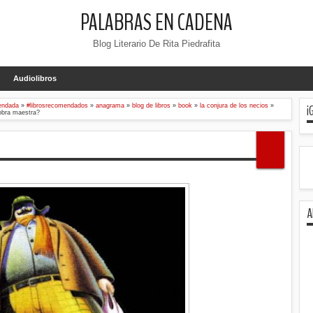
PALABRAS EN CADENA
Blog Literario De Rita Piedrafita
Audiolibros
¡
endada
»
#librosrecomendados
»
anagrama
»
blog de libros
»
book
»
la conjura de los necios
»
¿obra maestra?
A