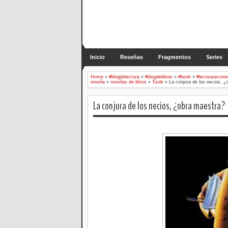
Inicio
Reseñas
Fragmentos
Series
Home
»
#blogdelectura
»
#blogdelibros
»
#book
»
#lecturarecom
reseña
»
reseñas de libros
»
Toole
»
La conjura de los necios, 
La conjura de los necios, ¿obra maestra?