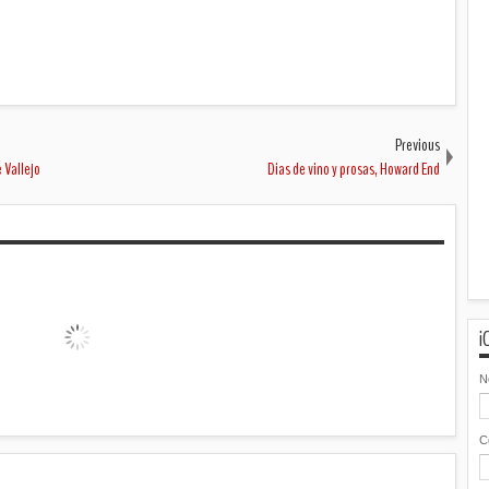
Previous
e Vallejo
Dias de vino y prosas, Howard End
¡
N
C