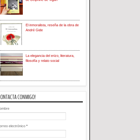
El inmoralista, reseña de la obra de
André Gide
La elegancia del erizo, literatura,
filosofía y relato social
CONTACTA CONMIGO!
ombre
orreo electrónico
*