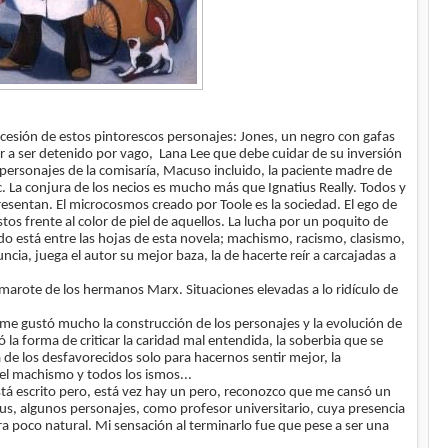
sucesión de estos pintorescos personajes: Jones, un negro con gafas
r a ser detenido por vago, Lana Lee que debe cuidar de su inversión
 personajes de la comisaría, Macuso incluido, la paciente madre de
etc. La conjura de los necios es mucho más que Ignatius Really. Todos y
resentan. El microcosmos creado por Toole es la sociedad. El ego de
tos frente al color de piel de aquellos. La lucha por un poquito de
 Todo está entre las hojas de esta novela; machismo, racismo, clasismo,
cia, juega el autor su mejor baza, la de hacerte reír a carcajadas a
amarote de los hermanos Marx. Situaciones elevadas a lo ridículo de
 me gustó mucho la construcción de los personajes y la evolución de
ó la forma de criticar la caridad mal entendida, la soberbia que se
sa de los desfavorecidos solo para hacernos sentir mejor, la
el machismo y todos los ismos...
stá escrito pero, está vez hay un pero, reconozco que me cansó un
tius, algunos personajes, como profesor universitario, cuya presencia
 poco natural. Mi sensación al terminarlo fue que pese a ser una