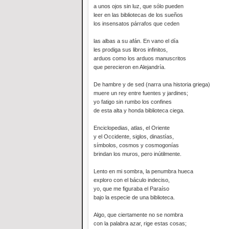
a unos ojos sin luz, que sólo pueden
leer en las bibliotecas de los sueños
los insensatos párrafos que ceden
las albas a su afán. En vano el día
les prodiga sus libros infinitos,
arduos como los arduos manuscritos
que perecieron en Alejandría.
De hambre y de sed (narra una historia griega)
muere un rey entre fuentes y jardines;
yo fatigo sin rumbo los confines
de esta alta y honda biblioteca ciega.
Enciclopedias, atlas, el Oriente
y el Occidente, siglos, dinastías,
símbolos, cosmos y cosmogonías
brindan los muros, pero inútilmente.
Lento en mi sombra, la penumbra hueca
exploro con el báculo indeciso,
yo, que me figuraba el Paraíso
bajo la especie de una biblioteca.
Algo, que ciertamente no se nombra
con la palabra azar, rige estas cosas;