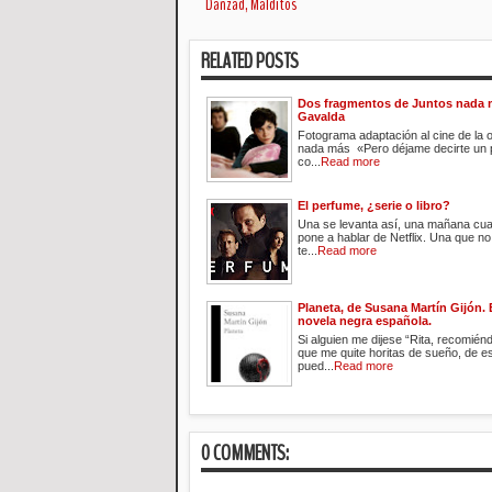
Danzad, Malditos
RELATED POSTS
Dos fragmentos de Juntos nada 
Gavalda
Fotograma adaptación al cine de la 
nada más «Pero déjame decirte un 
co...
Read more
El perfume, ¿serie o libro?
Una se levanta así, una mañana cual
pone a hablar de Netflix. Una que no
te...
Read more
Planeta, de Susana Martín Gijón. 
novela negra española.
Si alguien me dijese “Rita, recomién
que me quite horitas de sueño, de e
pued...
Read more
0 COMMENTS: