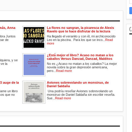
C
más, Anna
La flores no sangran, la picaresca de Alexis
Ravelo que te hace disfrutar de la lectura
obra Juntos
Ha llegado el veranito y con él, mi archiconocido
par de
Leo en la piscina. Para los que se inco...
Read
more
¿Está mejor el libro? Acaso no matan a los
caballos Versus Danzad, Danzad, Malditos
quiera, y se
 ve la
No es ¿Acaso no matan a los caballos? La mejor
novela sobre la gran depresión americana,
pero...
Read more
El auge de la
Aviones sobrevolando un monstruo, de
Daniel Saldaña
dame un libro
Una podría reseñar Aviones sobrevolando un
sos que no
monstruo de Daniel Saldaña sin escribir reseña.
Sue...
Read more