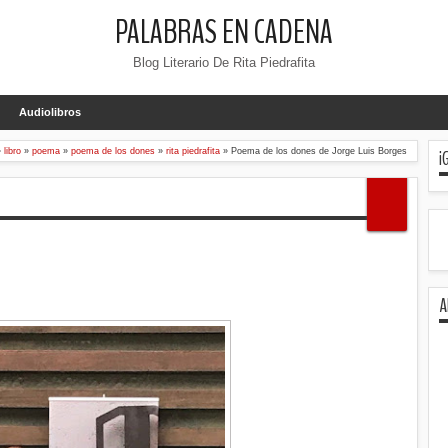
PALABRAS EN CADENA
Blog Literario De Rita Piedrafita
Audiolibros
¡
»
libro
»
poema
»
poema de los dones
»
rita piedrafita
»
Poema de los dones de Jorge Luis Borges
A