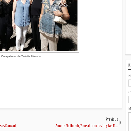
Compañeras de Tertulia Literaria
¡
N
C
M
Previous
rsus Danzad,
Amelie Nothomb, Y nos dieron las 10 y las 11...