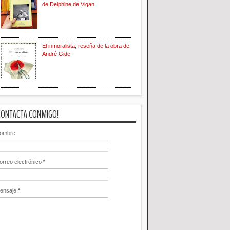
de Delphine de Vigan
El inmoralista, reseña de la obra de
André Gide
CONTACTA CONMIGO!
ombre
orreo electrónico
*
ensaje
*