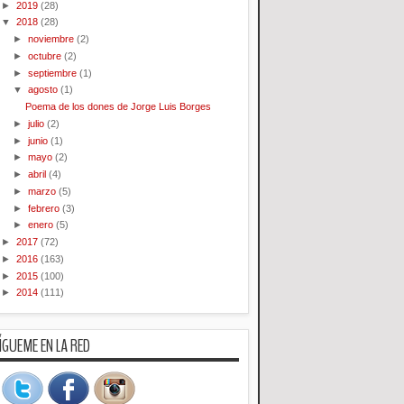
►
2019
(28)
▼
2018
(28)
►
noviembre
(2)
►
octubre
(2)
►
septiembre
(1)
▼
agosto
(1)
Poema de los dones de Jorge Luis Borges
►
julio
(2)
►
junio
(1)
►
mayo
(2)
►
abril
(4)
►
marzo
(5)
►
febrero
(3)
►
enero
(5)
►
2017
(72)
►
2016
(163)
►
2015
(100)
►
2014
(111)
ÍGUEME EN LA RED