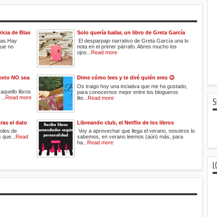
ricia de Blas
Solo quería bailar, un libro de Greta García
las.Hay
El desparpajo narrativo de Greta García una lo
que no
nota en el primer párrafo. Abres mucho los
ojos...
Read more
exto NO sea
Dime cómo lees y te diré quién eres 😉
Os traigo hoy una inciativa que me ha gustado,
aquello libros
para conocernos mejor entre los blogueros
...
Read more
lite...
Read more
S
ras el dato
Libreando club, el Netflix de los libros
oles de
Voy a aprovechar que llega el verano, nosotros lo
 que...
Read
sabemos, en verano leemos (aún) más, para
ha...
Read more
L