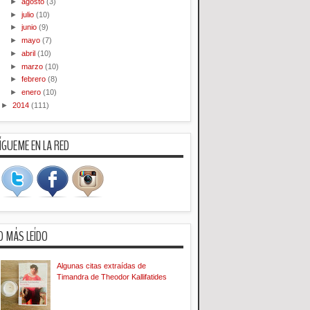
►
agosto
(3)
►
julio
(10)
►
junio
(9)
►
mayo
(7)
►
abril
(10)
►
marzo
(10)
►
febrero
(8)
►
enero
(10)
►
2014
(111)
ÍGUEME EN LA RED
O MÁS LEÍDO
Algunas citas extraídas de
Timandra de Theodor Kallifatides