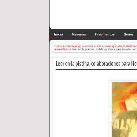
Inicio
Reseñas
Fragmentos
Series
Home
»
colaboración
»
lectura
»
leer
»
libros que leer
»
libros r
somontano
»
Leer en la piscina. colaboraciones para Ronda So
Leer en la piscina. colaboraciones para 