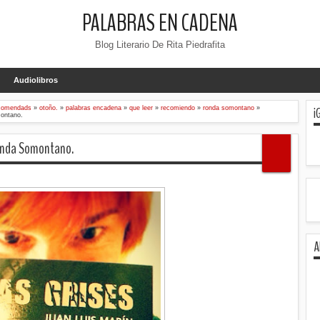
PALABRAS EN CADENA
Blog Literario De Rita Piedrafita
Audiolibros
¡
ecomendads
»
otoño.
»
palabras encadena
»
que leer
»
recomiendo
»
ronda somontano
»
montano.
Ronda Somontano.
A