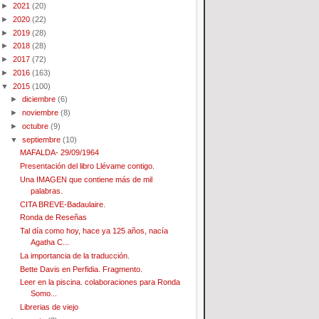
►
2021
(20)
►
2020
(22)
►
2019
(28)
►
2018
(28)
►
2017
(72)
►
2016
(163)
▼
2015
(100)
►
diciembre
(6)
►
noviembre
(8)
►
octubre
(9)
▼
septiembre
(10)
MAFALDA- 29/09/1964
Presentación del libro Llévame contigo.
Una IMAGEN que contiene más de mil
palabras.
CITA BREVE-Badaulaire.
Ronda de Reseñas
Tal día como hoy, hace ya 125 años, nacía
Agatha C...
La importancia de la traducción.
Bette Davis en Perfidia. Fragmento.
Leer en la piscina. colaboraciones para Ronda
Somo...
Librerias de viejo