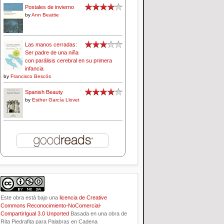
Postales de invierno
by
Ann Beattie
Las manos cerradas:
Ser padre de una niña
con parálisis cerebral en su primera
infancia
by
Francisco Bescós
Spanish Beauty
by
Esther García Llovet
Este obra está bajo una
licencia de Creative
Commons Reconocimiento-NoComercial-
CompartirIgual 3.0 Unported
Basada en una obra de
Rita Piedrafita para Palabras en Cadena