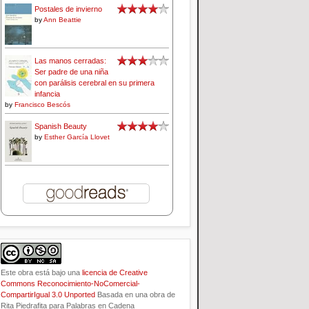
Postales de invierno
by
Ann Beattie
Las manos cerradas:
Ser padre de una niña
con parálisis cerebral en su primera
infancia
by
Francisco Bescós
Spanish Beauty
by
Esther García Llovet
Este obra está bajo una
licencia de Creative
Commons Reconocimiento-NoComercial-
CompartirIgual 3.0 Unported
Basada en una obra de
Rita Piedrafita para Palabras en Cadena