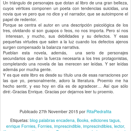
Un triángulo de personajes que dotan al libro de una gran belleza,
cuyos vértices componen un poeta con tendencias suicidas, una
novia que ve pero que no dice y el narrador, que se autoimpone el
papel de redentor.
Porque se centra el autor en una descripción psicológica de los
tres, olvidando si son guapos o feos, no nos importa. Pero sí nos
interesan, y mucho, sus debilidades y su defectos. Y esas
pequeñas virtudes que salen a la luz cuando los defectos ajenos
surgen compensado la balanza narrativa.
Pueblan esta novela, además, una serio de personajes
secundarios que dan la fuerza necesaria a los tres protagonistas,
completando una novela de las merecen ser leídas. Y ser leídas
además por mucha gente.
Y es que este libro es desde su título una de esas narraciones por
las que yo, personalmente, adoro la literatura. Proemio me ha
hecho sentir, y eso hoy en día es de agradecer… Así que sólo
diré:-Gracias Enrique. Gracias por dejarnos leer tu proemio.
Publicado
27th November 2015
por
RitaPiedrafita
Etiquetas:
blog palabras encadena
Books
ediciones tagus
enrique Fornies
Fornies
imprescindible
imprescindibles
lector