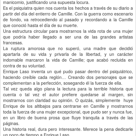
manicomio, justificando una supuesta locura.
Es el psiquiatra quien nos cuenta los hechos a través de su diario a
partir del día del entierro de Camille. Con la guerra como escenario
de fondo, va retrocediendo al pasado y recordando a la Camille
que conoció hasta el día de su muerte.
Una estructura circular para mostrarnos la vida rota de una mujer
que podría haber llegado a ser una de las grandes artistas
francesas.
La ruptura amorosa que no superó, una madre que decidió
apartarla de su vida y privarla de la libertad, y un carácter
indomable marcaron la vida de Camille; que acabó recluida en
contra de su voluntad.
Enrique Laso inventa un qué pudo pasar dentro del psiquiátrico,
haciendo creíble cada reglón… Creando dos personajes que se
complementan a la perfección, sosegando él la fuerza de ella.
Tal vez queda algo plana la lectura para la terrible historia que
cuenta o tal vez el autor prefiere quedarse al margen, sin
mostrarnos con claridad su opinión. O quizás, simplemente huye
Enrique de los altibajos para centrarse en Camille y mostrarnos
toda la fuerza de una mujer excepcional, que pudo ser y nunca fue,
en un libro de buena prosa que fluye tranquila a través de las
páginas.
Una historia real, dura pero interesante. Merece la pena dedicarle
un poco de tiempo a Enrique Laso...