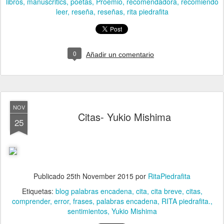
libros
manuscritics
poetas
Proemio
recomendadora
recomiendo
leer
reseña
reseñas
rita piedrafita
0
Añadir un comentario
NOV
Citas- Yukio Mishima
25
Publicado
25th November 2015
por
RitaPiedrafita
Etiquetas:
blog palabras encadena
cita
cita breve
citas
comprender
error
frases
palabras encadena
RITA piedrafita.
sentimientos
Yukio Mishima