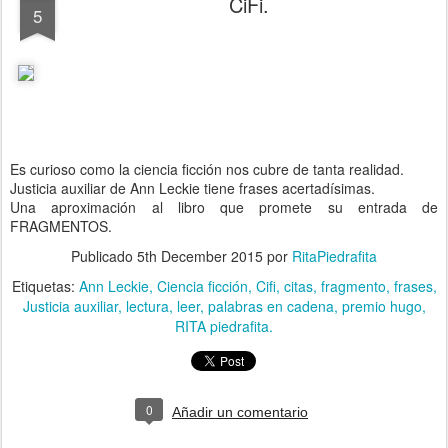
CiFi.
5
Es curioso como la ciencia ficción nos cubre de tanta realidad.
Justicia auxiliar de Ann Leckie tiene frases acertadísimas.
Una aproximación al libro que promete su entrada de
FRAGMENTOS.
Publicado
5th December 2015
por
RitaPiedrafita
Etiquetas:
Ann Leckie
Ciencia ficción
Cifi
citas
fragmento
frases
Justicia auxiliar
lectura
leer
palabras en cadena
premio hugo
RITA piedrafita.
0
Añadir un comentario