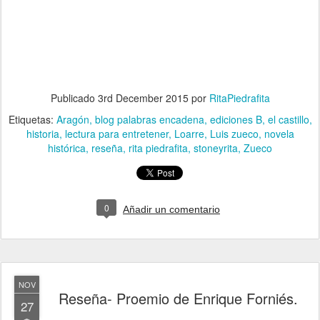
Publicado
3rd December 2015
por
RitaPiedrafita
Etiquetas:
Aragón
blog palabras encadena
ediciones B
el castillo
historia
lectura para entretener
Loarre
Luis zueco
novela
histórica
reseña
rita piedrafita
stoneyrita
Zueco
0
Añadir un comentario
NOV
Reseña- Proemio de Enrique Forniés.
27