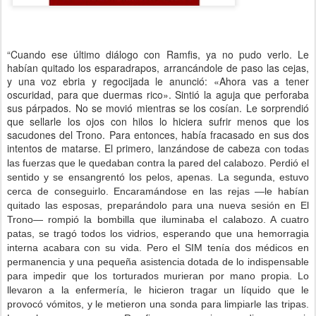
“Cuando ese último diálogo con Ramfis, ya no pudo verlo. Le
habían quitado los esparadrapos, arrancándole de paso las cejas,
y una voz ebria y regocijada le anunció: «Ahora vas a tener
oscuridad, para que duermas rico». Sintió la aguja que perforaba
sus párpados. No se movió mientras se los cosían. Le sorprendió
que sellarle los ojos con hilos lo hiciera sufrir menos que los
sacudones del Trono. Para entonces, había fracasado en sus dos
intentos de matarse. El primero, lanzándose de cabeza
con todas
las fuerzas que le quedaban contra la pared del calabozo. Perdió el
sentido y se ensangrentó los pelos, apenas. La segunda, estuvo
cerca de conseguirlo. Encaramándose en las rejas —le habían
quitado las esposas, preparándolo para una nueva sesión en El
Trono— rompió la bombilla que iluminaba el calabozo. A cuatro
patas, se tragó todos los vidrios, esperando que una hemorragia
interna acabara con su vida. Pero el SIM tenía dos médicos en
permanencia y una pequeña asistencia dotada de lo indispensable
para impedir que los torturados murieran por mano propia. Lo
llevaron a la enfermería, le hicieron tragar un líquido que le
provocó vómitos, y le metieron una sonda para limpiarle las tripas.