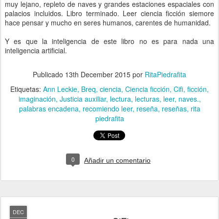
muy lejano, repleto de naves y grandes estaciones espaciales con
palacios incluidos. Libro terminado. Leer ciencia ficción siemore
hace pensar y mucho en seres humanos, carentes de humanidad.
Y es que la inteligencia de este libro no es para nada una
inteligencia artificial.
Publicado
13th December 2015
por
RitaPiedrafita
Etiquetas:
Ann Leckie
Breq
ciencia
Ciencia ficción
Cifi
ficción
imaginación
Justicia auxiliar
lectura
lecturas
leer
naves.
palabras encadena
recomiendo leer
reseña
reseñas
rita
piedrafita
0
Añadir un comentario
DEC