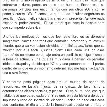
Breq es el ultimo resquicio de la IA de una poderosa nave que
sobrevive a duras penas en un cuerpo humano. Siendo este su
personaje principal nos encontramos con sus otros YO. Y con el
poder y sus mil YO. El concepto que puede resultar engorroso es
sencillo... Cada Inteligencia artificial es omnipresente. Así que nada
escapa al poder central... El eje motor que hace lo posible para
que su imperio sobreviva.
Uno de los motivos por los que leer este libro es su derroche
imaginativo. Naves enormes que controlan, protegen y mueven el
mundo, que a su vez están divididas en infinitas auxiliares que se
mueven por el Radch. ¿Suena bien? Pues cada una de esas
"partes" de un mismo personaje entra en conflicto consigo misma a
la hora de actuar. Y una, que es muy dada a pensar los párrafos
leídos, extrapola y decide que YO soy una persona con mil partes
dentro de mi que en un momento determinado me hacen actuar de
una u otra forma.
Y conforme paso páginas descubro un mundo de poder, de
reacciones, de justicia injusta, de venganza, de favoritismo a
determinadas clases sociales, y pienso... Si es MI mundo, ese que
habito, ese que pateo cada día. Y es que, en esta historia de poder
impuesto y robo de libertad de elección, Leckie no hace otra cosa
que contarnos el día a día de la humanidad puesto en un futuro